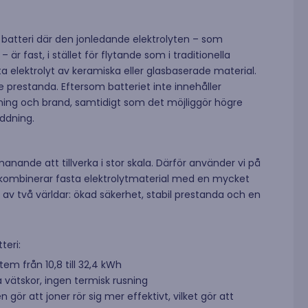
nschen och solenergi. Se alla
binar här.
t batteri där den jonledande elektrolyten – som
är fast, i stället för flytande som i traditionella
ta elektrolyt av keramiska eller glasbaserade material.
 prestanda. Eftersom batteriet inte innehåller
tning och brand, samtidigt som det möjliggör högre
addning.
manande att tillverka i stor skala. Därför använder vi på
 kombinerar fasta elektrolytmaterial med en mycket
a av två världar: ökad säkerhet, stabil prestanda och en
teri:
tem från 10,8 till 32,4 kWh
a vätskor, ingen termisk rusning
 gör att joner rör sig mer effektivt, vilket gör att