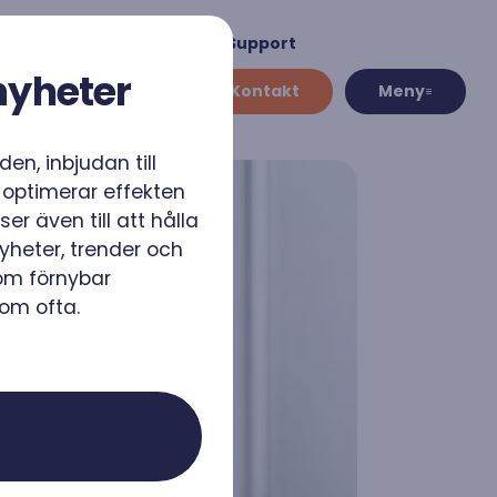
Återförsäljare
Support
nyheter
Kontakt
Meny
en, inbjudan till
 optimerar effekten
er även till att hålla
klimat
Växelriktare
heter, trender och
 för
Solpanelerna är såklart den
lfasthet för
grundläggande komponenten i ett
om förnybar
 vi har i
solenergisystem.
gom ofta.