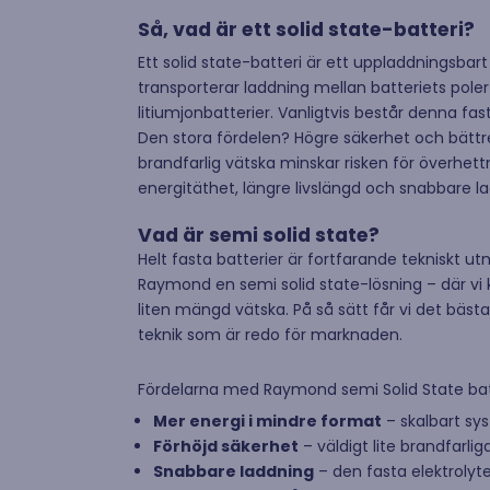
alltid finnas tillgängliga på olika platser i
solcellsbra
Sverige. Vi finns på plats på olika mässor
tidigare we
Så, vad är ett solid state-batteri?
och event året om. Här finns alla
Ett solid state-batteri är ett uppladdningsbar
kommande.
transporterar laddning mellan batteriets poler – 
litiumjonbatterier. Vanligtvis består denna fas
Den stora fördelen? Högre säkerhet och bättre
Raymond Distribution – För
brandfarlig vätska minskar risken för överhet
återförsäljare
energitäthet, längre livslängd och snabbare l
Vad är semi solid state?
Helt fasta batterier är fortfarande tekniskt ut
Raymond en semi solid state-lösning – där vi
liten mängd vätska. På så sätt får vi det bäst
teknik som är redo för marknaden.
Fördelarna med Raymond semi Solid State bat
Mer energi i mindre format
– skalbart sys
Förhöjd säkerhet
– väldigt lite brandfarlig
Snabbare laddning
– den fasta elektrolyten