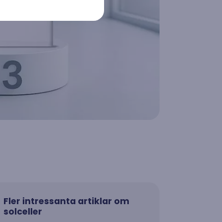
rågorna om
stallation.
Fler intressanta artiklar om
solceller