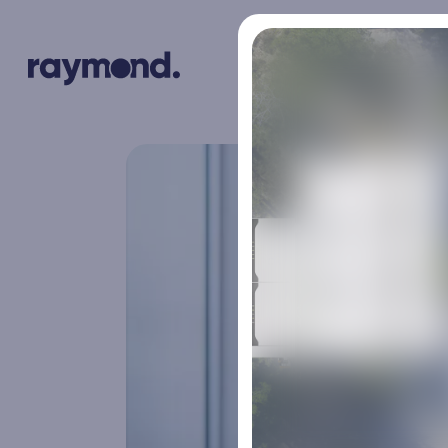
Produkter
Batteri &
Checkwatt genom RayFlex
Smart Sol
Solcellst
Upptäck fördelarna med att investera i flex-
och stödtjänster för din energianvändning!
Vår Smart So
är en kraft
elegans med
BESS – Battery Energy Storage
Ö-drift, 
System
Strömavbrott
behovet av 
BESS (Battery Energy Storage System) är
växelriktare
den smarta lösningen för att lagra energi
din fastigh
när den är billig och använda den när den
elnätet ligg
behövs som mest. Med BESS maximerar du