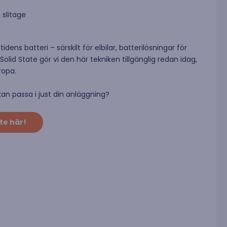
 slitage
ens batteri – särskilt för elbilar, batterilösningar för
 State gör vi den här tekniken tillgänglig redan idag,
ropa.
an passa i just din anläggning?
te här!