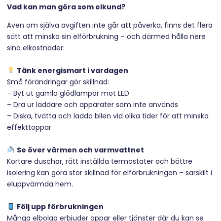
Vad kan man göra som elkund?
Även om själva avgiften inte går att påverka, finns det flera
sätt att minska sin elförbrukning – och därmed hålla nere
sina elkostnader:
Tänk energismart i vardagen
Små förändringar gör skillnad:
– Byt ut gamla glödlampor mot LED
– Dra ur laddare och apparater som inte används
– Diska, tvätta och ladda bilen vid olika tider för att minska
effekttoppar
Se över värmen och varmvattnet
Kortare duschar, rätt inställda termostater och bättre
isolering kan göra stor skillnad för elförbrukningen – särskilt i
eluppvärmda hem.
Följ upp förbrukningen
Många elbolag erbjuder appar eller tjänster där du kan se