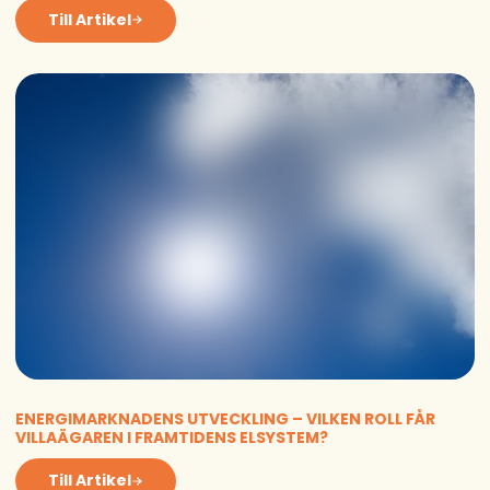
Till Artikel
ENERGIMARKNADENS UTVECKLING – VILKEN ROLL FÅR
VILLAÄGAREN I FRAMTIDENS ELSYSTEM?
Till Artikel