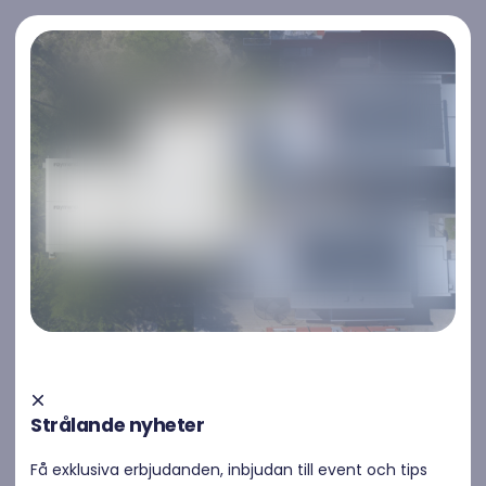
Kontakta oss
Kontakta oss
Elräkningen på väg upp
Strålande nyheter
Solen kan rädda dig från elprischocken
Få exklusiva erbjudanden, inbjudan till event och tips