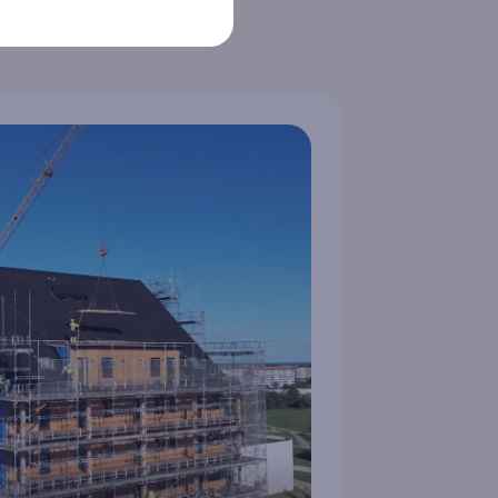
rågorna om
stallation.