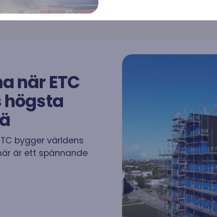
Vanliga frågor
a när ETC
 om solceller, solenergi och
Här har vi samlat de vanliga f
s högsta
et
allt från solceller till en färdig in
rä
ETC bygger världens
 här är ett spännande
rserie bjuder vi in intressanta
r att diskutera och informera om