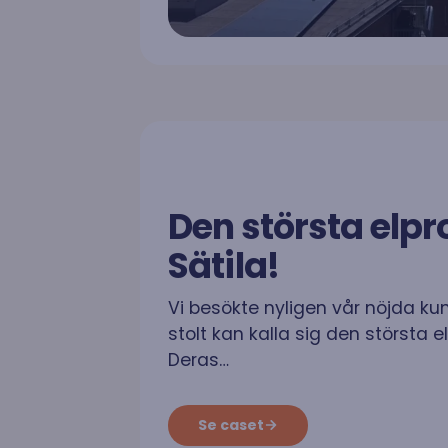
Den största elpr
Sätila!
Vi besökte nyligen vår nöjda ku
stolt kan kalla sig den största e
Deras…
Se caset