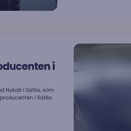
oducenten i
nd Nykab i Sätila, som
lproducenten i Sätila.