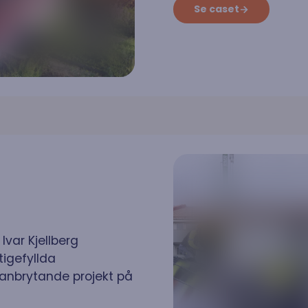
Se caset
var Kjellberg
tigefyllda
banbrytande projekt på