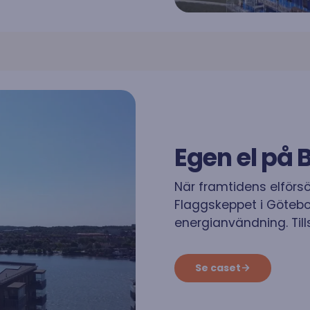
nschen och solenergi. Se alla
binar här.
Egen el på B
När framtidens elförs
Flaggskeppet i Götebor
energianvändning. T
Se caset