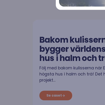
nyttan av sol- och vindkraft, kapar
effekttoppar och sänker dina
energikostnader – samtidigt som du bidrar
till ett stabilare och mer hållbart elnät.
RAYMOND ACADEMY
Din guide
Bakom kulissern
Raymond Academy är en kunskapskälla
Lär dig allt
bygger världen
som ger alla möjlighet, oavsett om du är en
solelsystem
nybörjare som vill utforska solenergi eller en
sann nörd som älskar att fördjupa dig inom
hus i halm och t
ämnet. På Raymond Academy strävar vi
efter att göra kunskap tillgänglig för alla i
Följ med bakom kulisserna när 
skrift och via informativa filmer. Välkommen
att dyka djupare in i solenergins värld!
högsta hus i halm och trä! Det
projekt…
Event & Mässor
Webinar
Se caset
Vi älskar att skapa nya relationer och
I vår Webina
bibehålla våra befintliga. Därför ser vi till att
personer fö