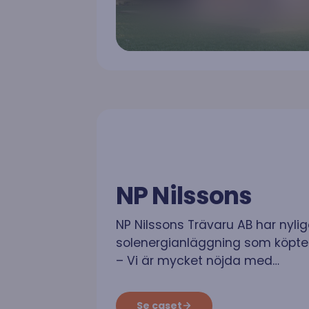
NP Nilssons
NP Nilssons Trävaru AB har nylig
solenergianläggning som köpte
– Vi är mycket nöjda med…
Se caset