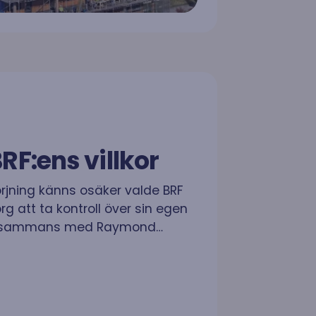
RF:ens villkor
örjning känns osäker valde BRF
g att ta kontroll över sin egen
illsammans med Raymond…