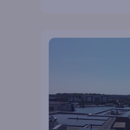
alltid finnas tillgängliga på olika platser i
solcellsbra
Sverige. Vi finns på plats på olika mässor
tidigare we
och event året om. Här finns alla
kommande.
Raymond Distribution – För
återförsäljare