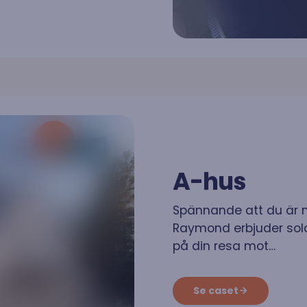
kter
A-hus
retag
Spännande att du är ny
Raymond erbjuder solce
på din resa mot…
er
Se caset