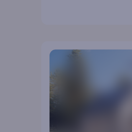
Produ
För fö
Nyhet