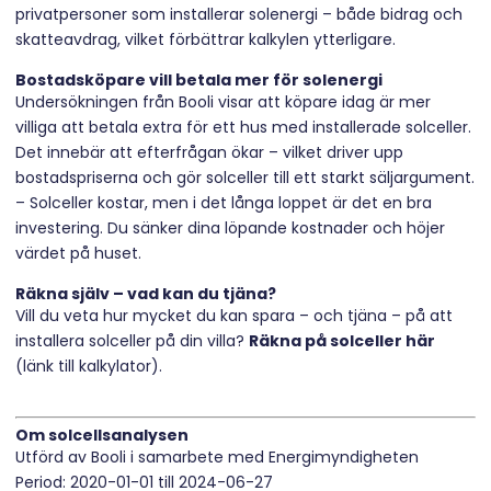
privatpersoner som installerar solenergi – både bidrag och
skatteavdrag, vilket förbättrar kalkylen ytterligare.
Bostadsköpare vill betala mer för solenergi
Undersökningen från Booli visar att köpare idag är mer
villiga att betala extra för ett hus med installerade solceller.
Det innebär att efterfrågan ökar – vilket driver upp
bostadspriserna och gör solceller till ett starkt säljargument.
– Solceller kostar, men i det långa loppet är det en bra
investering. Du sänker dina löpande kostnader och höjer
värdet på huset.
Räkna själv – vad kan du tjäna?
Vill du veta hur mycket du kan spara – och tjäna – på att
installera solceller på din villa?
Räkna på solceller här
(länk till kalkylator).
Om solcellsanalysen
Utförd av Booli i samarbete med Energimyndigheten
Period: 2020-01-01 till 2024-06-27