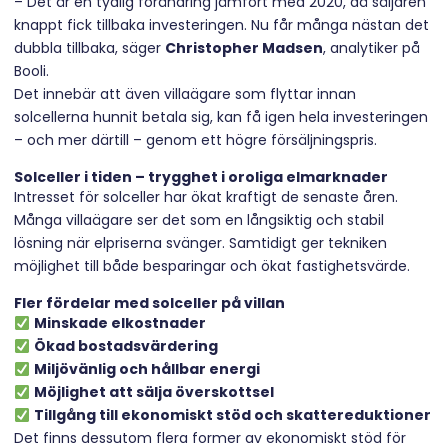
– Det är en tydlig förändring jämfört med 2020, då säljaren
knappt fick tillbaka investeringen. Nu får många nästan det
dubbla tillbaka, säger
Christopher Madsen
, analytiker på
Booli.
Det innebär att även villaägare som flyttar innan
solcellerna hunnit betala sig, kan få igen hela investeringen
– och mer därtill – genom ett högre försäljningspris.
Solceller i tiden – trygghet i oroliga elmarknader
Intresset för solceller har ökat kraftigt de senaste åren.
Många villaägare ser det som en långsiktig och stabil
lösning när elpriserna svänger. Samtidigt ger tekniken
möjlighet till både besparingar och ökat fastighetsvärde.
Fler fördelar med solceller på villan
Minskade elkostnader
Ökad bostadsvärdering
Miljövänlig och hållbar energi
Möjlighet att sälja överskottsel
Tillgång till ekonomiskt stöd och skattereduktioner
Det finns dessutom flera former av ekonomiskt stöd för