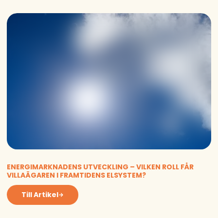
ENERGIMARKNADENS UTVECKLING – VILKEN ROLL FÅR
VILLAÄGAREN I FRAMTIDENS ELSYSTEM?
Till Artikel