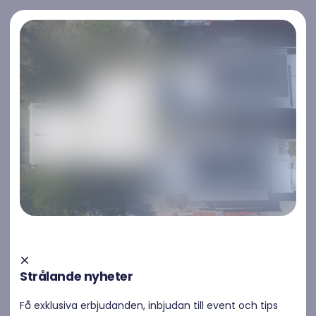
Kontakta oss
Kontakta oss
Investera i solceller: Höj
värdet på huset och sänk
Strålande nyheter
dina elkostnader
Få exklusiva erbjudanden, inbjudan till event och tips