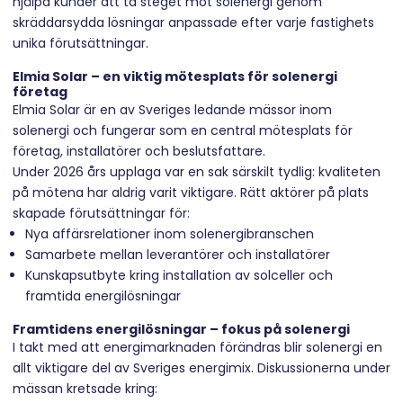
hjälpa kunder att ta steget mot solenergi genom
skräddarsydda lösningar anpassade efter varje fastighets
unika förutsättningar.
Elmia Solar – en viktig mötesplats för solenergi
företag
Elmia Solar
är en av Sveriges ledande mässor inom
solenergi och fungerar som en central mötesplats för
företag, installatörer och beslutsfattare.
Under 2026 års upplaga var en sak särskilt tydlig: kvaliteten
på mötena har aldrig varit viktigare. Rätt aktörer på plats
skapade förutsättningar för:
Nya affärsrelationer inom solenergibranschen
Samarbete mellan leverantörer och installatörer
Kunskapsutbyte kring installation av solceller och
framtida energilösningar
Framtidens energilösningar – fokus på solenergi
I takt med att energimarknaden förändras blir solenergi en
allt viktigare del av Sveriges energimix. Diskussionerna under
mässan kretsade kring: