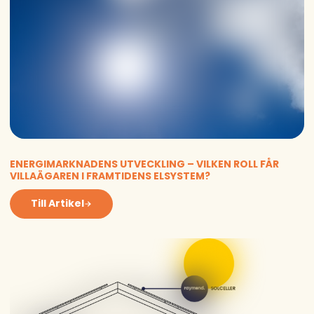
ENERGIMARKNADENS UTVECKLING – VILKEN ROLL FÅR
VILLAÄGAREN I FRAMTIDENS ELSYSTEM?
Till Artikel