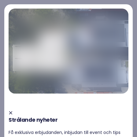
Kontakta oss
Kontakta oss
Solenergi i Sverige växer –
insikter från Elmia Solar 2026
Strålande nyheter
Få exklusiva erbjudanden, inbjudan till event och tips