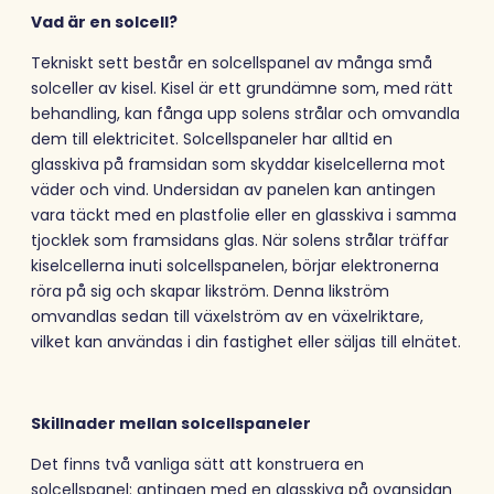
Vad är en solcell?
Tekniskt sett består en solcellspanel av många små
solceller av kisel. Kisel är ett grundämne som, med rätt
behandling, kan fånga upp solens strålar och omvandla
dem till elektricitet. Solcellspaneler har alltid en
glasskiva på framsidan som skyddar kiselcellerna mot
väder och vind. Undersidan av panelen kan antingen
vara täckt med en plastfolie eller en glasskiva i samma
tjocklek som framsidans glas. När solens strålar träffar
kiselcellerna inuti solcellspanelen, börjar elektronerna
röra på sig och skapar likström. Denna likström
omvandlas sedan till växelström av en växelriktare,
vilket kan användas i din fastighet eller säljas till elnätet.
Skillnader mellan solcellspaneler
Det finns två vanliga sätt att konstruera en
solcellspanel: antingen med en glasskiva på ovansidan