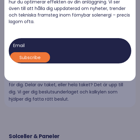
hur du optimerar effekten av din anläggning. Vi ser
även till att hålla dig uppdaterad om nyheter, trender
och tekniska framsteg inom förnybar solenergi – precis
lagom ofta.
Solpaneler
Email
Mer än en traditionell solpanel. Här uppgraderar vi ditt
befintliga tak med framtidens energi, med full
anpassning till just ditt hus. Resan till en snygg och
högfungerande lösning startar med ett hembesök, där
vi mäter upp ditt tak och skapar en optimal lösning just
för dig. Delar av taket, eller hela taket? Det är upp till
dig. Vi ger dig beslutsunderlaget och kalkylen som
hjälper dig fatta rätt beslut.
Solceller & Paneler