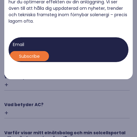
hur du optimerar effekten av din anläggning. Vi ser
även till att hålla dig uppdaterad om nyheter, trender
och tekniska framsteg inom förnybar solenergi – precis
Vad står kWp för?
lagom ofta.
Email
Vad står kWh för?
Vad betyder DC?
Vad betyder AC?
Varför visar mitt elnätsbolag och min solcellsportal