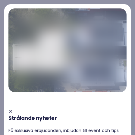
Kontakta oss
Kontakta oss
Vanliga frågor
Batteri
/
Checkwatt - flex och stödtjänster
/
Finansier
Strålande nyheter
Vad står kW för?
Få exklusiva erbjudanden, inbjudan till event och tips