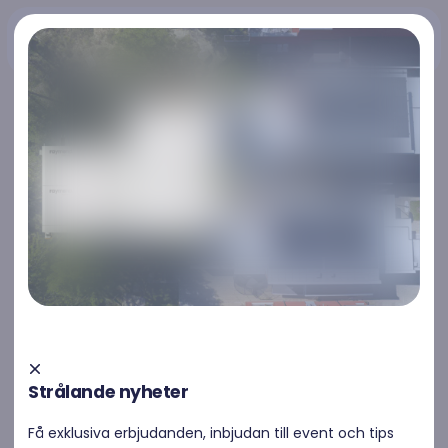
Kontakta oss
Kontakta oss
Solceller Lidköping
Strålande nyheter
Raymond erbjuder solceller i Lidköping. Vi hjälper såväl
Få exklusiva erbjudanden, inbjudan till event och tips
privatpersoner som bostadsrättsföreningar,