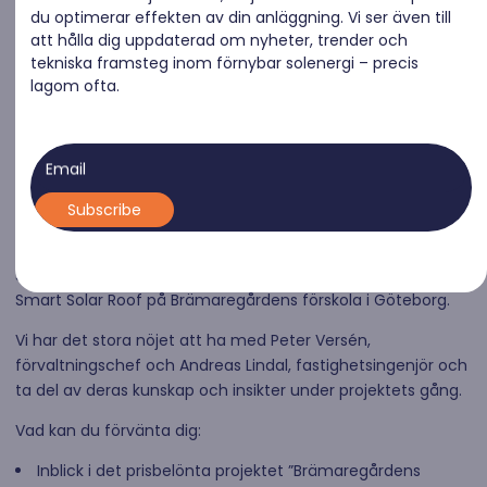
du optimerar effekten av din anläggning. Vi ser även till
att hålla dig uppdaterad om nyheter, trender och
tekniska framsteg inom förnybar solenergi – precis
lagom ofta.
Email
Upptäck hur Raymond och Ivar Kjellberg fastighets AB
tillsammans banade vägen för en innovation inom
solenergi, som resulterade i vinsten av det svenska
solenergipriset 2024! Det prefabricerade solcellstaket
Smart Solar Roof på Brämaregårdens förskola i Göteborg.
Vi har det stora nöjet att ha med Peter Versén,
förvaltningschef och Andreas Lindal, fastighetsingenjör och
ta del av deras kunskap och insikter under projektets gång.
Vad kan du förvänta dig:
Inblick i det prisbelönta projektet ”Brämaregårdens