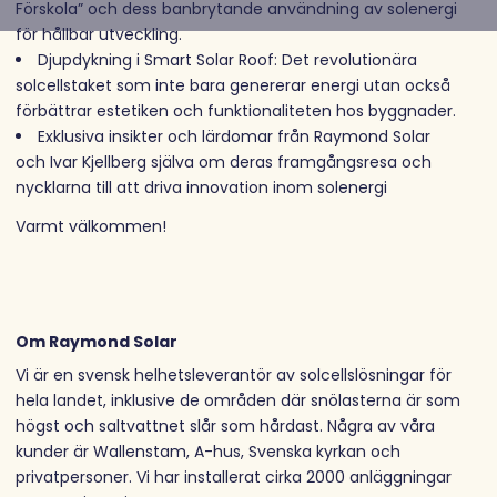
Förskola” och dess banbrytande användning av solenergi
för hållbar utveckling.
Djupdykning i Smart Solar Roof: Det revolutionära
solcellstaket som inte bara genererar energi utan också
förbättrar estetiken och funktionaliteten hos byggnader.
Exklusiva insikter och lärdomar från Raymond Solar
och Ivar Kjellberg själva om deras framgångsresa och
nycklarna till att driva innovation inom solenergi
Varmt välkommen!
Om Raymond Solar
Vi är en svensk helhetsleverantör av solcellslösningar för
hela landet, inklusive de områden där snölasterna är som
högst och saltvattnet slår som hårdast. Några av våra
kunder är Wallenstam, A-hus, Svenska kyrkan och
privatpersoner. Vi har installerat cirka 2000 anläggningar