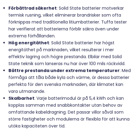
Förbättrad säkerhet
: Solid State batterier motverkar
termisk rusning, vilket eliminerar brandrisker som ofta
förknippas med traditionella litiumbatterier. Tuffa tester
har verifierat att batterierna förblir säkra även under
extrema förhållanden.
Hög energitäthet
: Solid State batterier har högst
energitäthet på marknaden, vilket resulterar i mer
effektiv lagring och högre prestanda. Elbilar med Solid
State teknik som lanseras nu har över 100 mils räckvidd.
Bättre prestanda under extrema temperaturer
: Med
förmåga att tåla både kyla och värme, är dessa batterier
perfekta för den svenska marknaden, där klimatet kan
vara utmanande.
Skalbarhet
: Varje batterimodul är på 5,4 kWh och kan
kopplas samman med snabbkontakter utan behov av
omfattande kabeldragning. Det passar villor såväl som
större fastigheter och modulerna är flexibla för att kunna
utöka kapaciteten över tid.