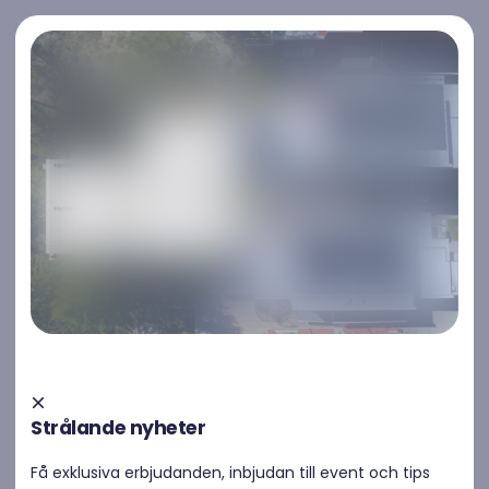
Kontakta oss
Kontakta oss
Strålande nyheter
Raymond – Först med att lansera Solid State
Få exklusiva erbjudanden, inbjudan till event och tips