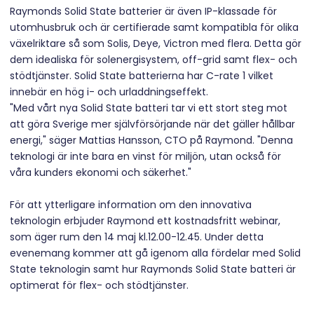
Raymonds Solid State batterier är även IP-klassade för
utomhusbruk och är certifierade samt kompatibla för olika
växelriktare så som Solis, Deye, Victron med flera. Detta gör
dem idealiska för solenergisystem, off-grid samt flex- och
stödtjänster. Solid State batterierna har C-rate 1 vilket
innebär en hög i- och urladdningseffekt.
"Med vårt nya Solid State batteri tar vi ett stort steg mot
att göra Sverige mer självförsörjande när det gäller hållbar
energi," säger Mattias Hansson, CTO på Raymond. "Denna
teknologi är inte bara en vinst för miljön, utan också för
våra kunders ekonomi och säkerhet."
För att ytterligare information om den innovativa
teknologin erbjuder Raymond ett kostnadsfritt webinar,
som äger rum den 14 maj kl.12.00-12.45. Under detta
evenemang kommer att gå igenom alla fördelar med Solid
State teknologin samt hur Raymonds Solid State batteri är
optimerat för flex- och stödtjänster.