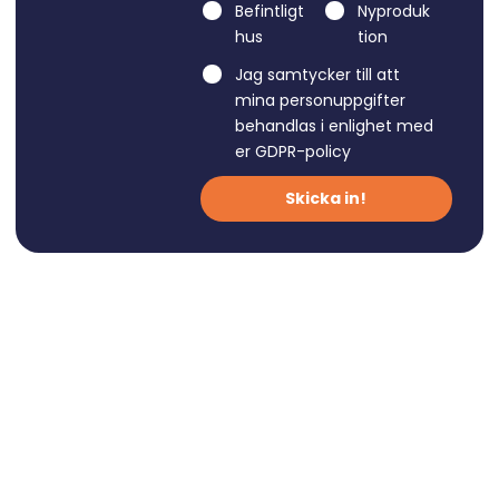
Befintligt
Nyproduk
hus
tion
Jag samtycker till att
mina personuppgifter
behandlas i enlighet med
er
GDPR-policy
Skicka in!