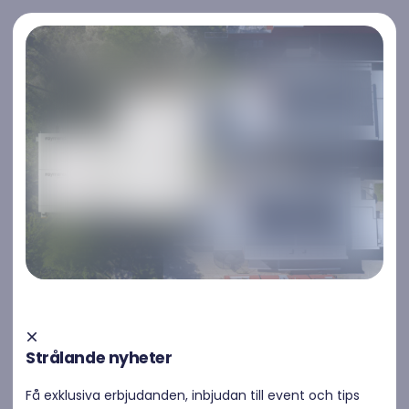
Kontakta oss
Kontakta oss
Vad står kWh för?
kWh (kilowattimme): Enhet för genomsnittlig effekt över tid
(kW * h)
Jag vill veta mer
Strålande nyheter
Få exklusiva erbjudanden, inbjudan till event och tips