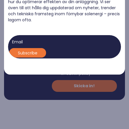
hur du optimerar effekten av din anläggning. Vi ser
även till att hålla dig uppdaterad om nyheter, trender
och tekniska framsteg inom förnybar solenergi – precis
lagom ofta.
Befintligt
Nyproduk
Email
hus
tion
Jag samtycker till att
mina personuppgifter
behandlas i enlighet med
er
GDPR-policy
Skicka in!