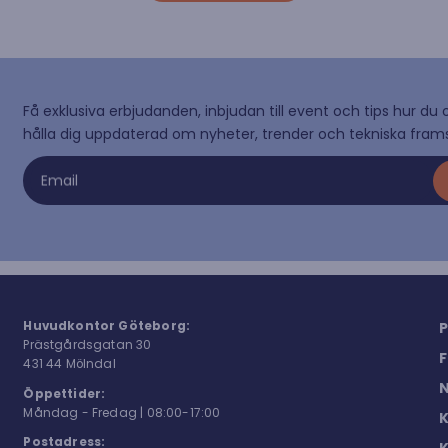
Få exklusiva erbjudanden, inbjudan till event och tips hur du 
hålla dig uppdaterad om nyheter, trender och tekniska frams
Email
Huvudkontor Göteborg:
P
Prästgårdsgatan 30
F
431 44 Möln
dal
N
Öppettider:
Måndag - Fredag | 08:00-17:00
K
Postadress: