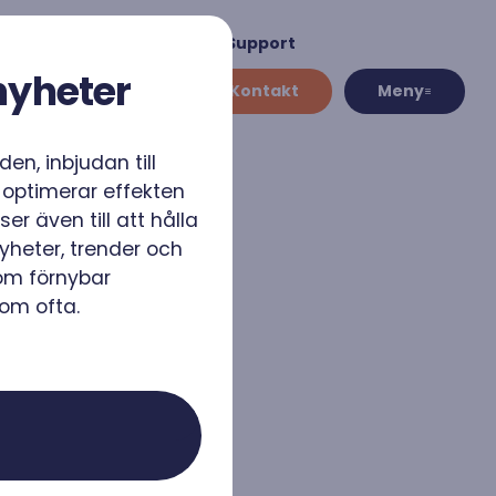
Återförsäljare
Support
nyheter
Kontakt
Meny
en, inbjudan till
ser
 optimerar effekten
er även till att hålla
klimat
Växelriktare
heter, trender och
 för
Solpanelerna är såklart den
lfasthet för
grundläggande komponenten i ett
om förnybar
 vi har i
solenergisystem.
gom ofta.