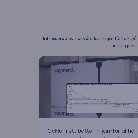
För fö
Intresserad av hur våra lösningar får fart p
Nyhet
och organisa
Cykler i ett batteri – jämför alltid