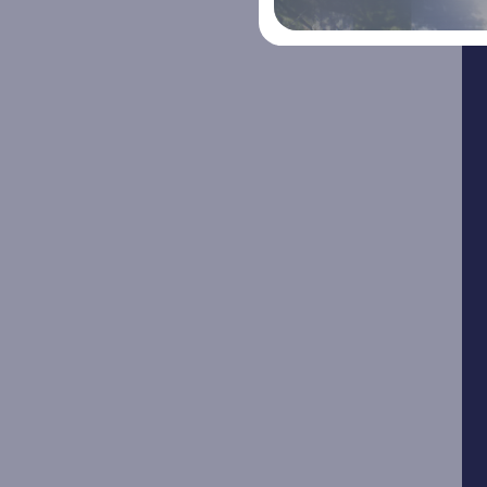
nyttan av sol- och vindkraft, kapar
effekttoppar och sänker dina
energikostnader – samtidigt som du bidrar
till ett stabilare och mer hållbart elnät.
RAYMOND ACADEMY
Din guide
Raymond Academy är en kunskapskälla
Lär dig allt
som ger alla möjlighet, oavsett om du är en
solelsystem
nybörjare som vill utforska solenergi eller en
sann nörd som älskar att fördjupa dig inom
ämnet. På Raymond Academy strävar vi
efter att göra kunskap tillgänglig för alla i
skrift och via informativa filmer. Välkommen
att dyka djupare in i solenergins värld!
Event & Mässor
Webinar
Vi älskar att skapa nya relationer och
I vår Webina
bibehålla våra befintliga. Därför ser vi till att
personer fö