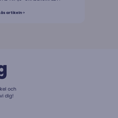
Läs artikeln
g
nkel och
vi dig!