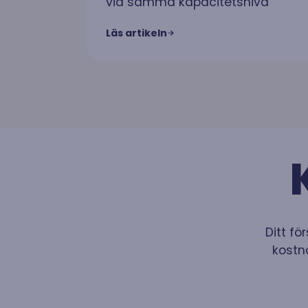
vid samma kapacitetsnivå
Läs artikeln
Ditt fö
kostna