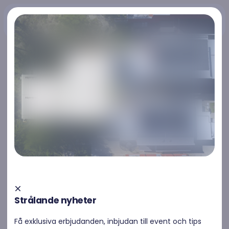
Kontakta oss
Kontakta oss
Solceller Uppsala
Strålande nyheter
Raymond erbjuder solceller i Uppsala. Vi hjälper
privatpersoner, bostadsrättsföreningar, hustillverkare,
Få exklusiva erbjudanden, inbjudan till event och tips
industrier, fastighetsägare och byggbolag med